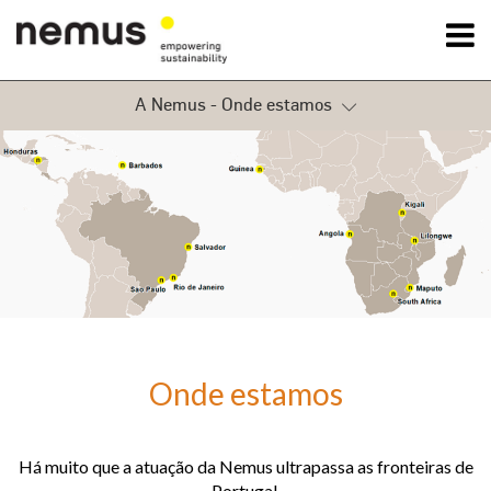
A Nemus - Onde estamos
OK
Quem Somos
A Nemus
Estratégia empresarial
Serviços
O que fazemos
Projetos
Onde estamos
Notícias
Distinções
Onde estamos
A nossa equipa
Contactos
Clientes e Parceiros
Há muito que a atuação da Nemus ultrapassa as fronteiras de
Portugal.