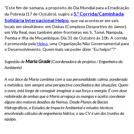
“Este fim-de-semana, a propósito do Dia Mundial para a Erradicação
5.ª Corrida/Caminhada
da Pobreza (17 de Outubro), sugiro a
Solidária Internacional Helpo
, que vai acontecer em seis
locais em simultâneo: em Oeiras (Complexo Desportivo do Jamor),
em Vila Real, mas também além-fronteiras em S. Tomé, Nampula,
Pemba e Ilha de Moçambique. Dia 31 de Outubro às 10h. A corrida
é promovida pela
Helpo
, uma Organização Não Governamental para
o Desenvolvimento. Quem mais vai poder dizer “Eu helpo!”?”
Maria Grade
Sugestão de
(Coordenadora de projetos / Engenheira do
Ambiente)
A voz doce da Maria combina com a sua personalidade: calma, ponderada
e metódica, tem sempre uma perspectiva conciliadora das situações. Quem
a ouve, está longe de conseguir imaginar a sua força e energia. É com dose
redobrada de ambas que a Maria arregaça as mangas e aceita coordenar
alguns dos maiores desafios da Nemus. Desde Planos de Bacias
Hidrográficas, a Estudos de Impacte Ambiental e estudos técnicos
envolvendo cálculos de engenharia hídrica, o seu CV é um dos trunfos da
equipa.