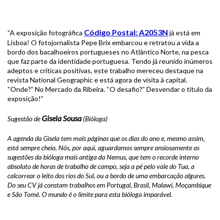
Código Postal: A2053N
“A exposição fotográfica
já está em
Lisboa! O fotojornalista Pepe Brix embarcou e retratou a vida a
bordo dos bacalhoeiros portugueses no Atlântico Norte, na pesca
que faz parte da identidade portuguesa. Tendo já reunido inúmeros
adeptos e críticas positivas, este trabalho mereceu destaque na
revista National Geographic e está agora de visita à capital.
“Onde?” No Mercado da Ribeira. “O desafio?” Desvendar o título da
exposição!”
Gisela Sousa
Sugestão de
(Bióloga)
A agenda da Gisela tem mais páginas que os dias do ano e, mesmo assim,
está sempre cheia. Nós, por aqui, aguardamos sempre ansiosamente as
sugestões da bióloga mais antiga da Nemus, que tem o recorde interno
absoluto de horas de trabalho de campo, seja a pé pelo vale do Tua, a
calcorrear o leito dos rios do Sul, ou a bordo de uma embarcação algures.
Do seu CV já constam trabalhos em Portugal, Brasil, Malawi, Moçambique
e São Tomé. O mundo é o limite para esta bióloga imparável.