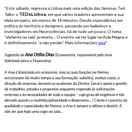
“Este sábado, regressa a Lisboa mais uma edição das famosas Ted
TEDxLisboa
Talks: o
, em que vários oradores apresentam a sua
ideia em palco, em menos de 18 minutos. Desde especialistas em
política do território a designers, passando por bailarinos e
investigadores em Neurociências, há de tudo um pouco. O tema
“elefante na sala” promete… O evento vai ter lugar na Aula Magna e
é definitivamente “a não perder”. Mais informações
aqui
”
Ana Otília Dias
Sugestão de
(Economista, responsável pela área
Administrativa e Financeira)
A Ana é licenciada em economia, mas as suas funções na Nemus
extravasam há muito tempo a sua formação: substitui, muitas vezes, a
direção da empresa, durante as ausências do Diretor Geral e apoia a gestão
de trabalhos, estudos e propostas enquanto responde às solicitações
externas e às necessidades de toda a equipa – cujo grau de exigência é tão
elevado quanto a multidisciplinaridade e dinamismo…! Ciente e convicta da
qualidade e capacidades da Nemus, a Ana é sempre a última a desistir. A
não ser que haja uma osga na sala…