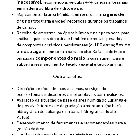
inacessível
, recorrendo a: veículos 4×4, canoas artesanais
em madeira ou fibra de vidro, e a pé;
imagens de
Mapeamento da área húmida com recurso a
drone
(fotografia e vídeo) recolhidas durante os trabalhos
de campo;
Recolha de amostras, na época húmida e na época seca, para
análises químicas de rotina e também de metais pesados e
100 estações de
de compostos orgânicos persistentes (c.
amostragem
), em toda a bacia do alto Kafue, cobrindo os
componentes do meio
principais
: águas superficiais e
subterrâneas, sedimento, tecido vegetal e tecido animal.
Outra tarefas:
Definição de tipos de ecossistemas, serviços dos
ecossistemas, indicadores e metodologias para avaliá-los;
Avaliação da situação de base da área húmida do Lukanga e
de possíveis fontes de degradação a montante (na bacia
hidrográfica do Lukanga e na bacia hidrográfica do alto
Kafue);
Desenvolvimento de ferramentas e recomendações para a
gestão da área;
Condução de workshops com
stakeholders
, seminários e