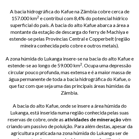
Monitorização e gestão das espécies invasoras no Alqueva, Portugal
A bacia hidrográfica do Kafue na Zâmbia cobre cerca de
Medidas compensatórias da barragem de Odelouca, Portugal
2
157.000 km
e contribui com 8,4% do potencial hídrico
superficial do país. A bacia do alto Kafue abarca a área a
Qualidade ecológica da bacia do rio Dão, Portugal
montante da estação de descarga do ferry de Machiya e
estende-se pelas Províncias Central e Copperbelt (região
mineira conhecida pelo cobre e outros metais).
A zona húmida do Lukanga insere-se na bacia do alto Kafue e
2
estende-se ao longo de 59.000 km
. Ocupa uma depressão
circular pouco profunda, mas extensa e é a maior massa de
água permanente de toda a bacia hidrográfica do Kafue, o
que faz com que seja uma das principais áreas húmidas da
Zâmbia.
A bacia do alto Kafue, onde se insere a área húmida do
Lukanga, está inserida numa região conhecida pelas suas
reservas de cobre, onde as
atividades de mineração
vêm
criando um passivo de poluição. Para além destas, apesar da
agricultura praticada na zona húmida do Lukanga ser de