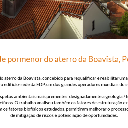
de pormenor do aterro da Boavista, P
o aterro da Boavista, concebido para requalificar e reabilitar um
 o edifício-sede da EDP, um dos grandes operadores mundiais do s
spetos ambientais mais prementes, designadamente a geologia / hi
icos. O trabalho analisou também os fatores de estruturação e r
om os fatores biofísicos estudados, permitiram melhorar o proce
de mitigação de riscos e potenciação de oportunidades.