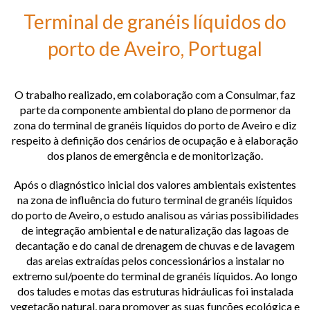
Terminal de granéis líquidos do
Datações de radiocarbono da costa algarvia, Portugal
porto de Aveiro, Portugal
Central Térmica de Ressano Garcia, Moçambique
O trabalho realizado, em colaboração com a Consulmar, faz
parte da componente ambiental do plano de pormenor da
zona do terminal de granéis líquidos do porto de Aveiro e diz
respeito à definição dos cenários de ocupação e à elaboração
dos planos de emergência e de monitorização.
Após o diagnóstico inicial dos valores ambientais existentes
na zona de influência do futuro terminal de granéis líquidos
do porto de Aveiro, o estudo analisou as várias possibilidades
de integração ambiental e de naturalização das lagoas de
decantação e do canal de drenagem de chuvas e de lavagem
das areias extraídas pelos concessionários a instalar no
extremo sul/poente do terminal de granéis líquidos. Ao longo
dos taludes e motas das estruturas hidráulicas foi instalada
vegetação natural, para promover as suas funções ecológica e