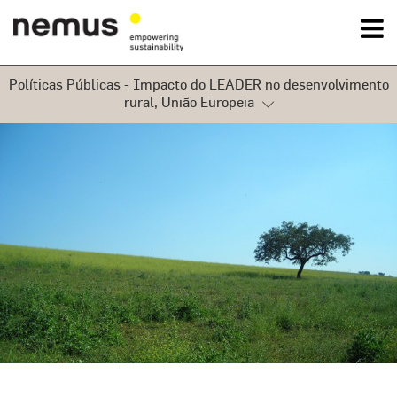
Políticas Públicas - Impacto do LEADER no desenvolvimento
OK
rural, União Europeia
A Nemus
Macrozoneamento Ecológico-Económico da Bacia Hidrográfica do Rio
São Francisco, Brasil
Serviços
Desenvolvimento do Quadro Legal e Institucional para
Implementação da Estratégia do REDD+ em Moçambique
Projetos
Fundo de Coesão em Portugal
Notícias
Conservação da natureza e biodiversidade, Portugal
Contactos
Programa Operacional do Ambiente, Portugal
Plano Nacional da Água 2010, Portugal