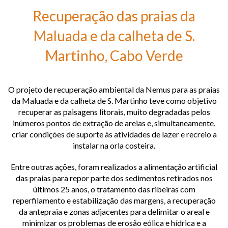
Cabo Verde
Recuperação das praias da
Recuperação das dunas da Amorosa, Portugal
Maluada e da calheta de S.
Requalificação de estaleiro de desmantelamento naval, Portugal
Martinho, Cabo Verde
Requalificação da barrinha de Esmoriz, Portugal
O projeto de recuperação ambiental da Nemus para as praias
da Maluada e da calheta de S. Martinho teve como objetivo
recuperar as paisagens litorais, muito degradadas pelos
inúmeros pontos de extração de areias e, simultaneamente,
criar condições de suporte às atividades de lazer e recreio a
instalar na orla costeira.
Entre outras ações, foram realizados a alimentação artificial
das praias para repor parte dos sedimentos retirados nos
últimos 25 anos, o tratamento das ribeiras com
reperfilamento e estabilização das margens, a recuperação
da antepraia e zonas adjacentes para delimitar o areal e
minimizar os problemas de erosão eólica e hídrica e a