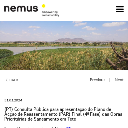
OK
Nemus
Services
Projects
Previous
|
Next
BACK
News
31.01.2024
Contact Us
(PT) Consulta Pública para apresentação do Plano de
Acção de Reassentamento (PAR) Final (4ª Fase) das Obras
Prioritárias de Saneamento em Tete