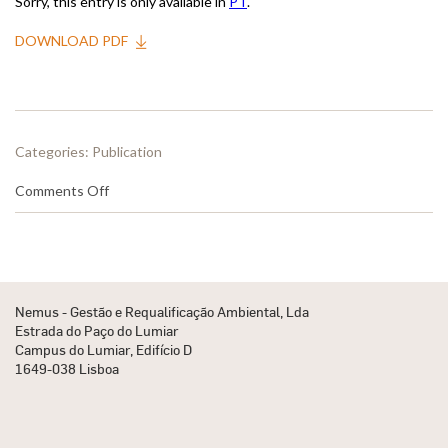
Sorry, this entry is only available in
PT
.
DOWNLOAD PDF
Categories:
Publication
on
Comments Off
(PT)
Consulta
Pública
para
apresentação
do
Nemus - Gestão e Requalificação Ambiental, Lda
Plano
Estrada do Paço do Lumiar
de
Campus do Lumiar, Edifício D
Acção
1649-038 Lisboa
de
Reassentamento
(PAR)
Final