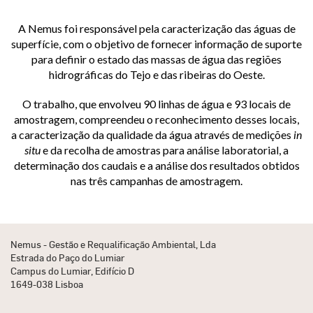
Levantamento de fontes de poluição, Portugal
A Nemus foi responsável pela caracterização das águas de
Gestão das bacias hidrográficas do Alentejo, Algarve e Madeira –
superfície, com o objetivo de fornecer informação de suporte
Portugal
para definir o estado das massas de água das regiões
hidrográficas do Tejo e das ribeiras do Oeste.
Determinação de caudais ecológicos de barragens, Portugal
Caracterização dos rios das bacias do Tejo e das ribeiras do Oeste,
O trabalho, que envolveu 90 linhas de água e 93 locais de
Portugal
amostragem, compreendeu o reconhecimento desses locais,
a caracterização da qualidade da água através de medições
in
situ
e da recolha de amostras para análise laboratorial, a
determinação dos caudais e a análise dos resultados obtidos
nas três campanhas de amostragem.
Nemus - Gestão e Requalificação Ambiental, Lda
Estrada do Paço do Lumiar
Campus do Lumiar, Edifício D
1649-038 Lisboa